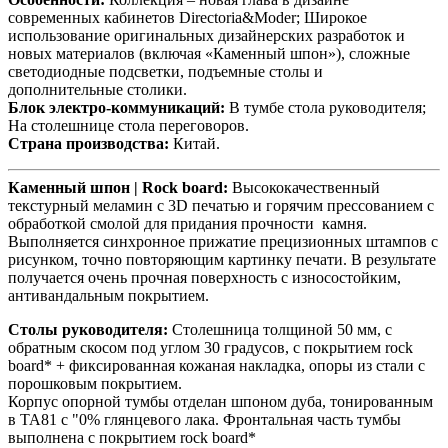
современных кабинетов Directoria&Moder; Широкое
использование оригинальных дизайнерских разработок и
новых материалов (включая «Каменный шпон»), сложные
светодиодные подсветки, подъемные столы и
дополнительные столики.
Блок электро-коммуникаций:
В тумбе стола руководителя;
На столешнице стола переговоров.
Страна производства:
Китай.
Каменный шпон | Rock board:
Высококачественный
текстурный меламин с 3D печатью и горячим прессованием с
обработкой смолой для придания прочности камня.
Выполняется синхронное прижатие прецизионных штампов с
рисунком, точно повторяющим картинку печати. В результате
получается очень прочная поверхность с износостойким,
антивандальным покрытием.
Столы руководителя:
Столешница толщиной 50 мм, с
обратным скосом под углом 30 градусов, с покрытием rock
board* + фиксированная кожаная накладка, опоры из стали с
порошковым покрытием.
Корпус опорной тумбы отделан шпоном дуба, тонированным
в TA81 с "0% глянцевого лака. Фронтальная часть тумбы
выполнена с покрытием rock board*