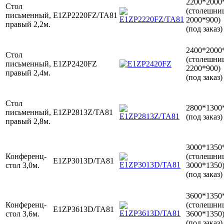
2200*2000
Стол
(столешни
письменный,
E1ZP2220FZ/TA81
2000*900)
правый 2,2м.
(под заказ)
2400*2000
Стол
(столешни
письменный,
E1ZP2420FZ
2200*900)
правый 2,4м.
(под заказ)
Стол
2800*1300
письменный,
E1ZP2813Z/TA81
(под заказ)
правый 2,8м.
3000*1350
Конференц-
(столешни
E1ZP3013D/TA81
стол 3,0м.
3000*1350
(под заказ)
3600*1350
Конференц-
(столешни
E1ZP3613D/TA81
стол 3,6м.
3600*1350
(под заказ)