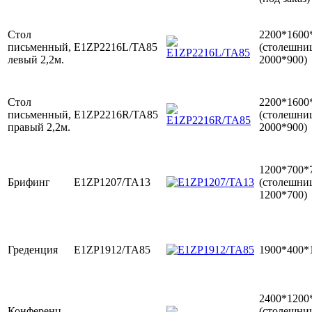
Стол
2200*1600
письменный,
E1ZP2216L/TA85
(столешни
левый 2,2м.
2000*900)
Стол
2200*1600
письменный,
E1ZP2216R/TA85
(столешни
правый 2,2м.
2000*900)
1200*700*
Брифинг
E1ZP1207/TA13
(столешни
1200*700)
Греденция
E1ZP1912/TA85
1900*400*
2400*1200
Конференц-
(столешни