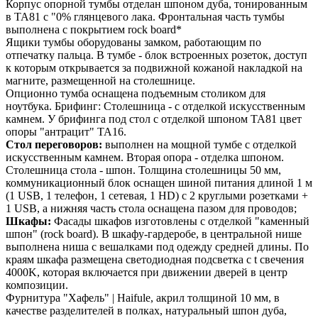
Корпус опорной тумбы отделан шпоном дуба, тонированным
в TA81 с "0% глянцевого лака. Фронтальная часть тумбы
выполнена с покрытием rock board*
Ящики тумбы оборудованы замком, работающим по
отпечатку пальца. В тумбе - блок встроенных розеток, доступ
к которым открывается за подвижной кожаной накладкой на
магните, размещенной на столешнице.
Опционно тумба оснащена подъемным столиком для
ноутбука. Брифинг: Столешница - с отделкой искусственным
камнем. У брифинга под стол с отделкой шпоном TA81 цвет
опоры "антрацит" TA16.
Стол переговоров:
выполнен на мощной тумбе с отделкой
искусственным камнем. Вторая опора - отделка шпоном.
Столешница стола - шпон. Толщина столешницы 50 мм,
коммуникационный блок оснащен шиной питания длиной 1 м
(1 USB, 1 телефон, 1 сетевая, 1 HD) с 2 круглыми розетками +
1 USB, а нижняя часть стола оснащена пазом для проводов;
Шкафы:
Фасады шкафов изготовлены с отделкой "каменный
шпон" (rock board). В шкафу-гардеробе, в центральной нише
выполнена ниша с вешалками под одежду средней длины. По
краям шкафа размещена светодиодная подсветка c t свечения
4000K, которая включается при движении дверей в центр
композиции.
Фурнитура "Хафель" | Haifule, акрил толщиной 10 мм, в
качестве разделителей в полках, натуральный шпон дуба,