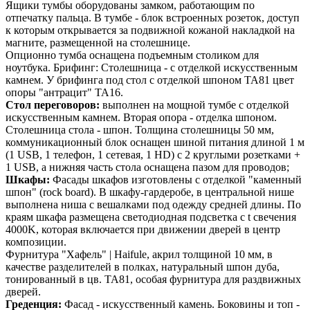
Ящики тумбы оборудованы замком, работающим по
отпечатку пальца. В тумбе - блок встроенных розеток, доступ
к которым открывается за подвижной кожаной накладкой на
магните, размещенной на столешнице.
Опционно тумба оснащена подъемным столиком для
ноутбука. Брифинг: Столешница - с отделкой искусственным
камнем. У брифинга под стол с отделкой шпоном TA81 цвет
опоры "антрацит" TA16.
Стол переговоров:
выполнен на мощной тумбе с отделкой
искусственным камнем. Вторая опора - отделка шпоном.
Столешница стола - шпон. Толщина столешницы 50 мм,
коммуникационный блок оснащен шиной питания длиной 1 м
(1 USB, 1 телефон, 1 сетевая, 1 HD) с 2 круглыми розетками +
1 USB, а нижняя часть стола оснащена пазом для проводов;
Шкафы:
Фасады шкафов изготовлены с отделкой "каменный
шпон" (rock board). В шкафу-гардеробе, в центральной нише
выполнена ниша с вешалками под одежду средней длины. По
краям шкафа размещена светодиодная подсветка c t свечения
4000K, которая включается при движении дверей в центр
композиции.
Фурнитура "Хафель" | Haifule, акрил толщиной 10 мм, в
качестве разделителей в полках, натуральный шпон дуба,
тонированный в цв. TA81, особая фурнитура для раздвижных
дверей.
Греденция:
Фасад - искусственный камень. Боковины и топ -