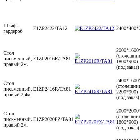
Шкаф-
E1ZP2422/TA12
2400*400*
гардероб
2000*1600
Стол
(столешни
письменный,
E1ZP2016R/TA81
1800*900)
правый 2м.
(под заказ)
2400*1600
Стол
(столешни
письменный,
E1ZP2416R/TA81
2200*900)
правый 2,4м.
(под заказ)
2000*2000
Стол
(столешни
письменный,
E1ZP2020FZ/TA81
1800*900)
правый 2м.
(под заказ)