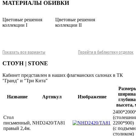
МАТЕРИАЛЫ ОБИВКИ
Цветовые решения
Цветовые решения
коллекции I
коллекции II
Показать все варианты
Перейти в библиотеку отделок
СТОУН | STONE
Кабинет представлен в наших флагманских салонах в ТК
"Гранд" и "Три Кита"
Размер
ширина
Название
Артикул
Изображение
глубина
высота,
2400*2000
Стол
(столешни
письменный,
NHD2420/TA81
2200*900)
правый 2,4м.
(с подъем
столиком)