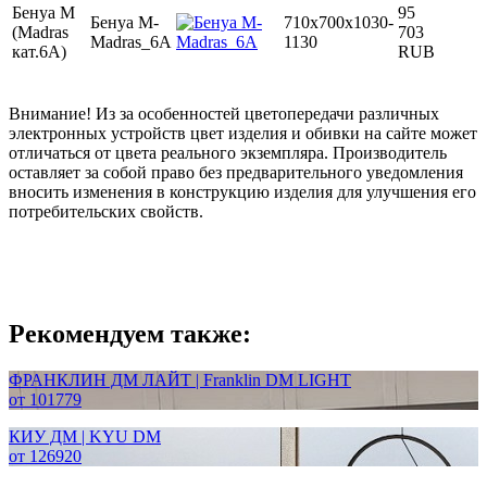
Бенуа М
95
Бенуа М-
710x700x1030-
(Madras
703
Madras_6А
1130
кат.6A)
RUB
Внимание! Из за особенностей цветопередачи различных
электронных устройств цвет изделия и обивки на сайте может
отличаться от цвета реального экземпляра. Производитель
оставляет за собой право без предварительного уведомления
вносить изменения в конструкцию изделия для улучшения его
потребительских свойств.
Рекомендуем также:
ФРАНКЛИН ДМ ЛАЙТ | Franklin DM LIGHT
от 101779
КИУ ДМ | KYU DM
от 126920