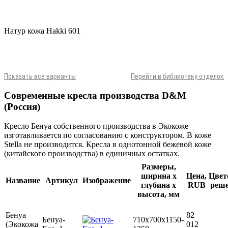
Натур кожа Hakki 601
Показать все варианты
Перейти в библиотеку отделок
Современные кресла производства D&M
(Россия)
Кресло Бенуа собственного производства в Экокоже
изготавливается по согласованию с конструктором. В коже
Stella не производится. Кресла в однотонной бежевой коже
(китайского производства) в единичных остатках.
Размеры,
ширина х
Цена,
Цвет
Название
Артикул
Изображение
глубина х
RUB
реш
высота, мм
Бенуа
82
Бенуа-
710x700x1150-
(Экокожа
012