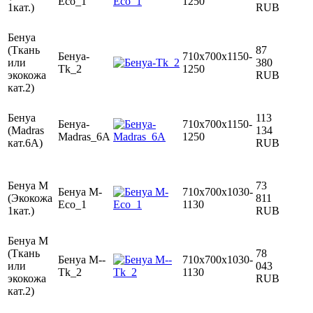
Eco_1
1250
1кат.)
RUB
Бенуа
(Ткань
87
Бенуа-
710x700x1150-
или
380
Tk_2
1250
экокожа
RUB
кат.2)
Бенуа
113
Бенуа-
710x700x1150-
(Madras
134
Madras_6А
1250
кат.6A)
RUB
Бенуа М
73
Бенуа М-
710x700x1030-
(Экокожа
811
Eco_1
1130
1кат.)
RUB
Бенуа М
(Ткань
78
Бенуа М--
710x700x1030-
или
043
Tk_2
1130
экокожа
RUB
кат.2)