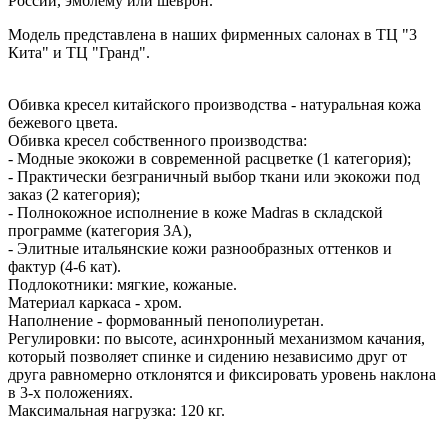
России, эмблему или шеврон.
Модель представлена в наших фирменных салонах в ТЦ "3
Кита" и ТЦ "Гранд".
Обивка кресел китайского производства - натуральная кожа
бежевого цвета.
Обивка кресел собственного производства:
- Модные экокожи в современной расцветке (1 категория);
- Практически безграничный выбор ткани или экокожи под
заказ (2 категория);
- Полнокожное исполнение в коже Madras в складской
программе (категория 3А),
- Элитные итальянские кожи разнообразных оттенков и
фактур (4-6 кат).
Подлокотники: мягкие, кожаные.
Материал каркаса - хром.
Наполнение - формованный пенополиуретан.
Регулировки: по высоте, асинхронный механизмом качания,
который позволяет спинке и сидению независимо друг от
друга равномерно отклонятся и фиксировать уровень наклона
в 3-х положениях.
Максимальная нагрузка: 120 кг.