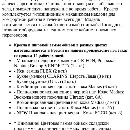
аспекты эргономики. Спинка, повторяющая изгибы вашего
тела, поможет снять напряжение во время работы. Кресло
комплектуется 4-позиционным механизмом наклона для
комфортной работы в течение всего дня. Модель
изготавливается с высокой или низкой спинкой. Последнее
позволит оборудовать в едином стиле кабинет и комнату
переговоров.
Кресла в широкой гамме обивок в разных цветах
изготавливаются в России на нашем производстве под заказ
со сроком 14 рабочих дней:
- Модные и недорогие экокожи GRIFON; Рогожка
Neptun; Велюр VENDETTA (1 кат.)
- Иск. замша FLEX (2 кат.)
- Букле (мелкое) CLARINS; Шерсть Лама (3 кат.)
- Букле (крупное) Gucci (4 кат.)
- Комбинированная черная нат. кожа Madras (6 кат.)
- Полнокожное исполнение в черной нат. Коже Madras;
Экокожа нового поколения Ultratex (кат. 6A)
- Комбинированная цветная нат. кожа Madras (7 кат.)
- Полнокожная цветная нат. Кожа Madras (кат. 7А)
-
NEW
Полнокожная цветная нат. Кожа ECCO (кат. 8)
* Внимание! Цветовая гамма обивок складской
программы ограничена в рамках перечисленных