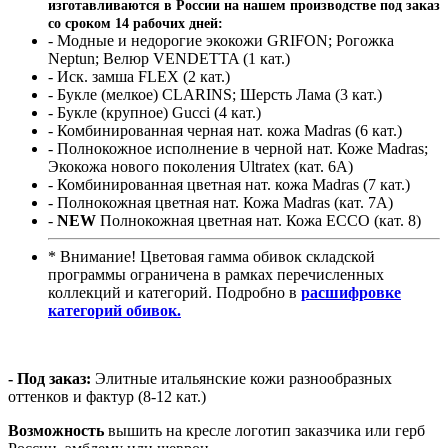
изготавливаются в России на нашем производстве под заказ
со сроком 14 рабочих дней:
- Модные и недорогие экокожи GRIFON; Рогожка
Neptun; Велюр VENDETTA (1 кат.)
- Иск. замша FLEX (2 кат.)
- Букле (мелкое) CLARINS; Шерсть Лама (3 кат.)
- Букле (крупное) Gucci (4 кат.)
- Комбинированная черная нат. кожа Madras (6 кат.)
- Полнокожное исполнение в черной нат. Коже Madras;
Экокожа нового поколения Ultratex (кат. 6A)
- Комбинированная цветная нат. кожа Madras (7 кат.)
- Полнокожная цветная нат. Кожа Madras (кат. 7А)
-
NEW
Полнокожная цветная нат. Кожа ECCO (кат. 8)
* Внимание! Цветовая гамма обивок складской
программы ограничена в рамках перечисленных
коллекций и категорий. Подробно в
расшифровке
категорий обивок.
- Под заказ:
Элитные итальянские кожи разнообразных
оттенков и фактур (8-12 кат.)
Возможность
вышить на кресле логотип заказчика или герб