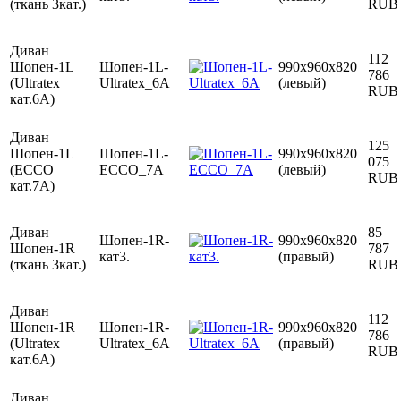
(ткань 3кат.)
RUB
Диван
112
Шопен-1L
Шопен-1L-
990х960х820
786
(Ultratex
Ultratex_6А
(левый)
RUB
кат.6A)
Диван
125
Шопен-1L
Шопен-1L-
990х960х820
075
(ECCO
ECCO_7А
(левый)
RUB
кат.7A)
Диван
85
Шопен-1R-
990х960х820
Шопен-1R
787
кат3.
(правый)
(ткань 3кат.)
RUB
Диван
112
Шопен-1R
Шопен-1R-
990х960х820
786
(Ultratex
Ultratex_6А
(правый)
RUB
кат.6A)
Диван