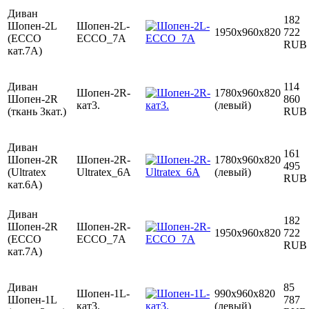
Диван
182
Шопен-2L
Шопен-2L-
1950х960х820
722
(ECCO
ECCO_7А
RUB
кат.7A)
Диван
114
Шопен-2R-
1780х960х820
Шопен-2R
860
кат3.
(левый)
(ткань 3кат.)
RUB
Диван
161
Шопен-2R
Шопен-2R-
1780х960х820
495
(Ultratex
Ultratex_6А
(левый)
RUB
кат.6A)
Диван
182
Шопен-2R
Шопен-2R-
1950х960х820
722
(ECCO
ECCO_7А
RUB
кат.7A)
Диван
85
Шопен-1L-
990х960х820
Шопен-1L
787
кат3.
(левый)