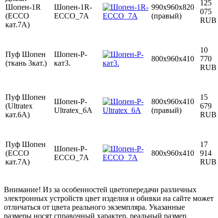
125
Шопен-1R
Шопен-1R-
990х960х820
075
(ECCO
ECCO_7А
(правый)
RUB
кат.7A)
10
Пуф Шопен
Шопен-P-
800х960х410
770
(ткань 3кат.)
кат3.
RUB
Пуф Шопен
15
Шопен-P-
800х960х410
(Ultratex
679
Ultratex_6А
(правый)
кат.6A)
RUB
Пуф Шопен
17
Шопен-P-
(ECCO
800х960х410
914
ECCO_7А
кат.7A)
RUB
Внимание! Из за особенностей цветопередачи различных
электронных устройств цвет изделия и обивки на сайте может
отличаться от цвета реального экземпляра. Указанные
размеры носят справочный характер, реальный размер