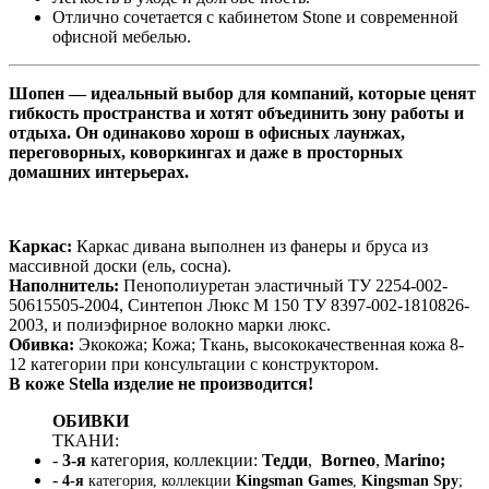
Отлично сочетается с кабинетом Stone и современной
офисной мебелью.
Шопен — идеальный выбор для компаний, которые ценят
гибкость пространства и хотят объединить зону работы и
отдыха. Он одинаково хорош в офисных лаунжах,
переговорных, коворкингах и даже в просторных
домашних интерьерах.
Каркас:
Каркас дивана выполнен из фанеры и бруса из
массивной доски (ель, сосна).
Наполнитель:
Пенополиуретан эластичный ТУ 2254-002-
50615505-2004, Синтепон Люкс М 150 ТУ 8397-002-1810826-
2003, и полиэфирное волокно марки люкс.
Обивка:
Экокожа; Кожа; Ткань, высококачественная кожа 8-
12 категории при консультации с конструктором.
В коже Stella изделие не производится!
ОБИВКИ
ТКАНИ:
-
3-я
категория, коллекции:
Тедди
,
Borneo
,
Marino;
-
4-я
категория, коллекции
Kingsman Games
,
Kingsman Spy
;