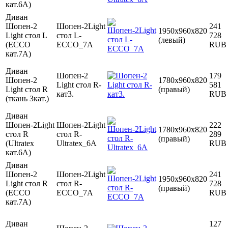
кат.6A)
Диван
Шопен-2
Шопен-2Light
241
1950х960х820
Light стол L
стол L-
728
(левый)
(ECCO
ECCO_7А
RUB
кат.7A)
Диван
Шопен-2
179
Шопен-2
1780х960х820
Light стол R-
581
Light стол R
(правый)
кат3.
RUB
(ткань 3кат.)
Диван
Шопен-2Light
Шопен-2Light
222
1780х960х820
стол R
стол R-
289
(правый)
(Ultratex
Ultratex_6А
RUB
кат.6A)
Диван
Шопен-2
Шопен-2Light
241
1950х960х820
Light стол R
стол R-
728
(правый)
(ECCO
ECCO_7А
RUB
кат.7A)
Диван
127