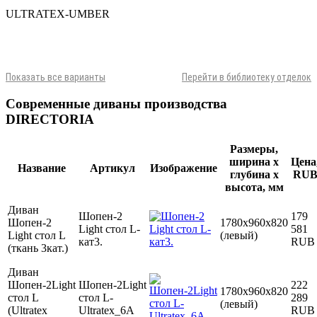
ULTRATEX-UMBER
Показать все варианты
Перейти в библиотеку отделок
Современные диваны производства
DIRECTORIA
Размеры,
ширина х
Цена
Название
Артикул
Изображение
глубина х
RU
высота, мм
Диван
Шопен-2
179
Шопен-2
1780х960х820
Light стол L-
581
Light стол L
(левый)
кат3.
RUB
(ткань 3кат.)
Диван
Шопен-2Light
Шопен-2Light
222
1780х960х820
стол L
стол L-
289
(левый)
(Ultratex
Ultratex_6А
RUB