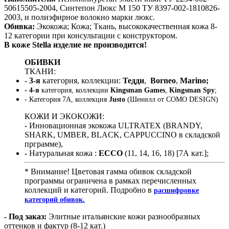
50615505-2004, Синтепон Люкс М 150 ТУ 8397-002-1810826-
2003, и полиэфирное волокно марки люкс.
Обивка:
Экокожа; Кожа; Ткань, высококачественная кожа 8-
12 категории при консультации с конструктором.
В коже Stella изделие не производится!
ОБИВКИ
ТКАНИ:
-
3-я
категория, коллекции:
Тедди
,
Borneo
,
Marino;
-
4-я
категория, коллекции
Kingsman Games
,
Kingsman Spy
;
- Категория 7А, коллекция
Justo
(Шенилл от COMO DESIGN)
КОЖИ И ЭКОКОЖИ:
- Инновационная экокожа ULTRATEX (BRANDY,
SHARK, UMBER, BLACK, CAPPUCCINO в складской
прграмме),
- Натуральная кожа :
ECCO
(11, 14, 16, 18) [7А кат.];
* Внимание! Цветовая гамма обивок складской
программы ограничена в рамках перечисленных
коллекций и категорий. Подробно в
расшифровке
категорий обивок.
- Под заказ:
Элитные итальянские кожи разнообразных
оттенков и фактур (8-12 кат.)