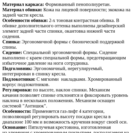
Материал каркаса:
Формованный пенополиуретан.
Материал обивки:
Кожа на лицевой поверхности; экокожа на
задней части кресла.
Особенности обивки:
2-х тоновая контрастная обивка. В
обивке дополнительного оттенка выполнены дизайнерский
элемент задней части спинки, окантовка нижней части
сидения.
Спинка:
Эргономичной формы с бионической поддержкой
спины.
Сидение:
Специальной эргономичной формы. Сидение
выполнено с краем специальной формы, предотвращающим
избыточное давление на ноги сотрудника.
Подголовник:
Эргономичный, нерегулируемый,
интегрирован в спинку кресла.
Подлокотники:
С мягкими накладками. Хромированный
корпус подлокотников.
Регулировки:
по высоте, наклон спинки. Механизм
качания позволяет спинке отклонятся и фиксировать уровень
наклона в нескольких положениях. Механизм оснащен
системой "Антишок".
Особенности:
Применяется газ-лифт 4 категории,
позволяющий регулировать высоту посадки кресла в
диапазоне 100 мм и возможность кручения вокруг своей оси.
Основание:
Пятилучевая крестовина, изготовленная
из алюминия с хромированным покрытием, располагаемая на