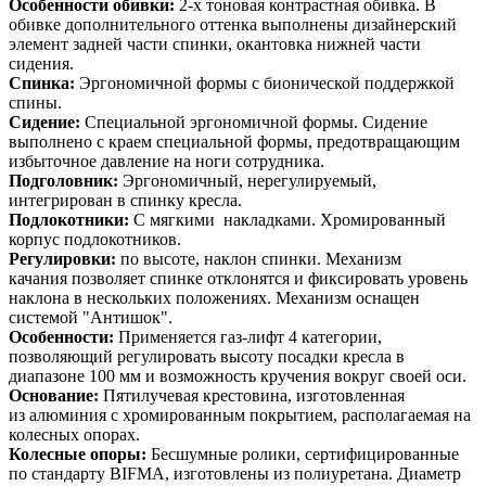
Особенности обивки:
2-х тоновая контрастная обивка. В
обивке дополнительного оттенка выполнены дизайнерский
элемент задней части спинки, окантовка нижней части
сидения.
Спинка:
Эргономичной формы с бионической поддержкой
спины.
Сидение:
Специальной эргономичной формы. Сидение
выполнено с краем специальной формы, предотвращающим
избыточное давление на ноги сотрудника.
Подголовник:
Эргономичный, нерегулируемый,
интегрирован в спинку кресла.
Подлокотники:
С мягкими накладками. Хромированный
корпус подлокотников.
Регулировки:
по высоте, наклон спинки. Механизм
качания позволяет спинке отклонятся и фиксировать уровень
наклона в нескольких положениях. Механизм оснащен
системой "Антишок".
Особенности:
Применяется газ-лифт 4 категории,
позволяющий регулировать высоту посадки кресла в
диапазоне 100 мм и возможность кручения вокруг своей оси.
Основание:
Пятилучевая крестовина, изготовленная
из алюминия с хромированным покрытием, располагаемая на
колесных опорах.
Колесные опоры:
Бесшумные ролики, сертифицированные
по стандарту BIFMA, изготовлены из полиуретана. Диаметр