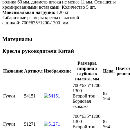
ролика 60 мм, диаметр штока не менее 11 мм. Оснащены
хромированными вставками. Количество 5 шт.
Максимальная нагрузка:
120 кг.
Габаритные размеры кресла с высокой
спинкой: 700*635*1200-1300 мм.
Материалы
Кресла руководителя Китай
Размеры,
ширина х
Цвето
Название
Артикул
Изображение
Цена,
глубина х
решен
высота, мм
700*635*1200-
1300
82
Гуччи
54151
Второй тон:
564
Бордовая
экокожа
700*635*1200-
1300
82
Гуччи
51271
Второй тон:
564