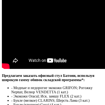
Предлагаем заказать офисный стул Батони, используя
широкую гамму обивок складской программы*:
- Модные и недорогие экокожи GRIFON; Рогожку
Neptun; Велюр VENDETTA (1 кат.)
- Экокожи Oracul; Иск. замшу FLEX (2 кат.)
- Букле (мелкое) CLARINS; Шерсть Лама (3 кат.)
- Букле (крупное) Gucci (4 кат.)