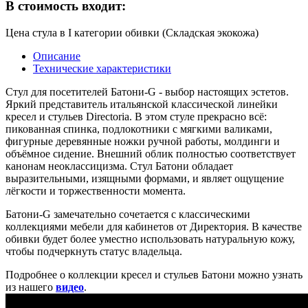
В стоимость входит:
Цена стула в I категории обивки (Складская экокожа)
Описание
Технические характеристики
Стул для посетителей Батони-G - выбор настоящих эстетов.
Яркий представитель итальянской классической линейки
кресел и стульев Directoria. В этом стуле прекрасно всё:
пикованная спинка, подлокотники с мягкими валиками,
фигурные деревянные ножки ручной работы, молдинги и
объёмное сидение. Внешний облик полностью соответствует
канонам неоклассицизма. Стул Батони обладает
выразительными, изящными формами, и являет ощущение
лёгкости и торжественности момента.
Батони-G замечательно сочетается с классическими
коллекциями мебели для кабинетов от Директория. В качестве
обивки будет более уместно использовать натуральную кожу,
чтобы подчеркнуть статус владельца.
Подробнее о коллекции кресел и стульев Батони можно узнать
из нашего
видео
.