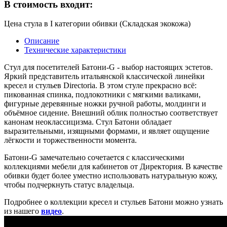
В стоимость входит:
Цена стула в I категории обивки (Складская экокожа)
Описание
Технические характеристики
Стул для посетителей Батони-G - выбор настоящих эстетов.
Яркий представитель итальянской классической линейки
кресел и стульев Directoria. В этом стуле прекрасно всё:
пикованная спинка, подлокотники с мягкими валиками,
фигурные деревянные ножки ручной работы, молдинги и
объёмное сидение. Внешний облик полностью соответствует
канонам неоклассицизма. Стул Батони обладает
выразительными, изящными формами, и являет ощущение
лёгкости и торжественности момента.
Батони-G замечательно сочетается с классическими
коллекциями мебели для кабинетов от Директория. В качестве
обивки будет более уместно использовать натуральную кожу,
чтобы подчеркнуть статус владельца.
Подробнее о коллекции кресел и стульев Батони можно узнать
из нашего
видео
.