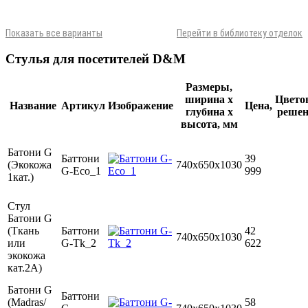
Показать все варианты
Перейти в библиотеку отделок
Стулья для посетителей D&M
Размеры,
ширина х
Цвето
Название
Артикул
Изображение
Цена,
глубина х
решен
высота, мм
Батони G
Баттони
39
(Экокожа
740х650x1030
G-Eco_1
999
1кат.)
Стул
Батони G
(Ткань
Баттони
42
740х650x1030
или
G-Tk_2
622
экокожа
кат.2А)
Батони G
Баттони
(Madras/
58