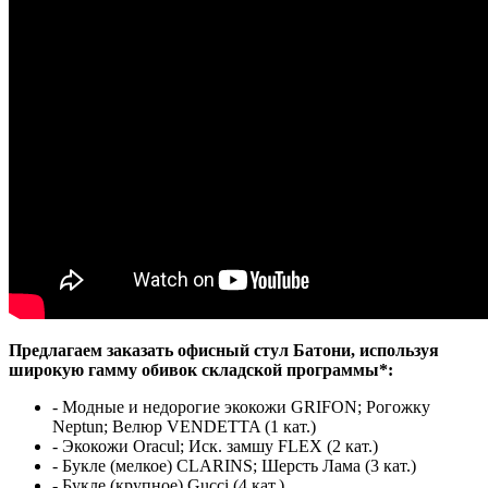
Предлагаем заказать офисный стул Батони, используя
широкую гамму обивок складской программы*:
- Модные и недорогие экокожи GRIFON; Рогожку
Neptun; Велюр VENDETTA (1 кат.)
- Экокожи Oracul; Иск. замшу FLEX (2 кат.)
- Букле (мелкое) CLARINS; Шерсть Лама (3 кат.)
- Букле (крупное) Gucci (4 кат.)