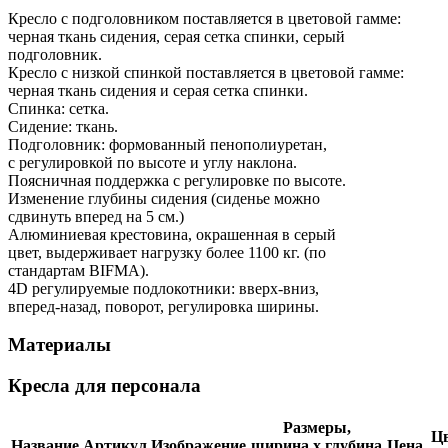
Кресло с подголовником поставляется в цветовой гамме:
черная ткань сидения, серая сетка спинки, серый
подголовник.
Кресло с низкой спинкой поставляется в цветовой гамме:
черная ткань сидения и серая сетка спинки.
Спинка: сетка.
Сидение: ткань.
Подголовник: формованный пенополиуретан,
с регулировкой по высоте и углу наклона.
Поясничная поддержка с регулировке по высоте.
Изменение глубины сидения (сиденье можно
сдвинуть вперед на 5 см.)
Алюминиевая крестовина, окрашенная в серый
цвет, выдерживает нагрузку более 1100 кг. (по
стандартам BIFMA).
4D регулируемые подлокотники: вверх-вниз,
вперед-назад, поворот, регулировка ширины.
Материалы
Кресла для персонала
Размеры,
Цв
Название
Артикул
Изображение
ширина х глубина
Цена,