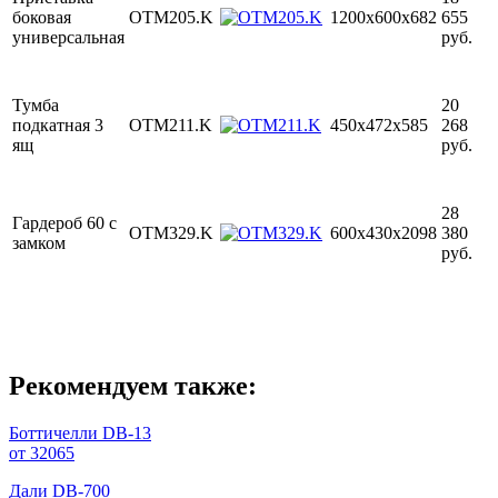
боковая
OTM205.K
1200х600х682
655
универсальная
руб.
Тумба
20
подкатная 3
OTM211.K
450х472х585
268
ящ
руб.
28
Гардероб 60 с
OTM329.K
600х430х2098
380
замком
руб.
Рекомендуем также:
Боттичелли DB-13
от 32065
Дали DB-700