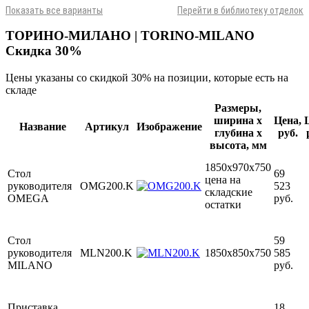
Показать все варианты
Перейти в библиотеку отделок
ТОРИНО-МИЛАНО | TORINO-MILANO
Скидка 30%
Цены указаны со скидкой 30% на позиции, которые есть на
складе
Размеры,
ширина х
Цена,
Название
Артикул
Изображение
глубина х
руб.
высота, мм
1850х970х750
Стол
69
цена на
руководителя
OMG200.K
523
складские
OMEGA
руб.
остатки
Стол
59
руководителя
MLN200.K
1850х850х750
585
MILANO
руб.
Приставка
18