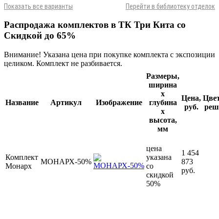
Показать все варианты
Перейти в библиотеку отделок
Распродажа комплектов в ТК Три Кита со
Скидкой до 65%
Внимание! Указана цена при покупке комплекта с экспозиции
целиком. Комплект не разбивается.
Размеры,
ширина
х
Цена,
Цве
Название
Артикул
Изображение
глубина
руб.
реш
х
высота,
мм
цена
1 454
Комплект
указана
МОНАРХ-50%
873
Монарх
со
руб.
скидкой
50%