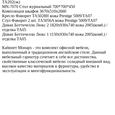
ТА202(эк)
MN-7070 Стол журнальный 700*700*450
Композиция шкафов 3670х510х2660
Кресло Фаворит TA5028H кожа Prestige 5009/TA07
Стул Фаворит 2 шт. TA5056A кожа Prestige 5009/TA07
Диван Боттичелли Люкс 2 1820х930х740 кожа 2005(комб.) /
отделка TA05
Диван Боттичелли Люкс 1 1150х930х740 кожа 2005(комб.) /
отделка TA05
Кабинет Монарх - это комплект офисной мебели,
выполненный в традиционном английском стиле. Данный
мебельный гарнитур сочетает в себе все достоинства,
свойственные классической мебели: солидный внешний вид,
высокое качество материалов и фурнитуры, удобство в
эксплуатации и многофункциональность.