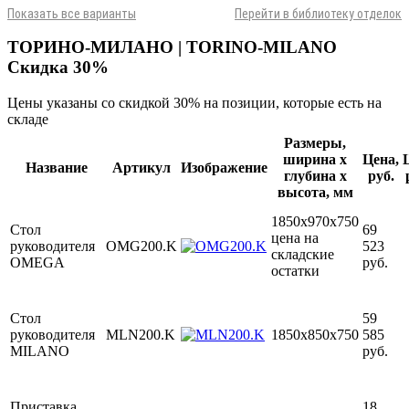
Показать все варианты
Перейти в библиотеку отделок
ТОРИНО-МИЛАНО | TORINO-MILANO
Скидка 30%
Цены указаны со скидкой 30% на позиции, которые есть на
складе
Размеры,
ширина х
Цена,
Название
Артикул
Изображение
глубина х
руб.
высота, мм
1850х970х750
Стол
69
цена на
руководителя
OMG200.K
523
складские
OMEGA
руб.
остатки
Стол
59
руководителя
MLN200.K
1850х850х750
585
MILANO
руб.
Приставка
18