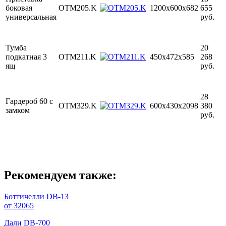
боковая
OTM205.K
1200х600х682
655
универсальная
руб.
Тумба
20
подкатная 3
OTM211.K
450х472х585
268
ящ
руб.
28
Гардероб 60 с
OTM329.K
600х430х2098
380
замком
руб.
Рекомендуем также:
Боттичелли DB-13
от 32065
Дали DB-700