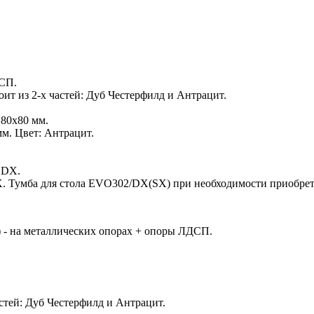
СП.
т из 2-х частей: Дуб Честерфилд и Антрацит.
 80х80 мм.
м. Цвет: Антрацит.
1DX.
X. Тумба для стола EVO302/DX(SX) при необходимости приобрет
 на металлических опорах + опоры ЛДСП.
стей: Дуб Честерфилд и Антрацит.