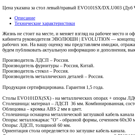
Цена указана за стол левый/правый EVO101SX/DX.U003 (Дуб Ч
Описание
Технические характеристики
Жизнь не стоит на месте, и меняет взгляд на рабочее место и
кабинета руководителя ЭВОЛЮШН | EVOLUTION — концепции, в
рабочих зон. На вашу оценку мы представляем имиджи, отраж
будем публиковать актуальную информацию и дополнения, вык
Производитель ЛДСП – Россия.
Производитель фурнитуры – Россия, Китай.
Производитель стекол – Россия.
Производитель металлических деталей – Россия.
Продукция сертифицирована. Гарантия 1,5 года.
Столы EVO101DX(SX) - на металлических опорах + опоры ЛД
Столешница: материал – ЛДСП 36 мм. Комбинированная, состои
Облицовка – кромка ABS 2 мм в цвет.
Столешница оснащена металлической заглушкой кабель канала
Опоры: металлокаркас "O" - образной формы, сечением 60х30 м
Опоры: ЛДСП, толщиной 60 мм.
Ориентация стола определяется по заглушке кабель канала.