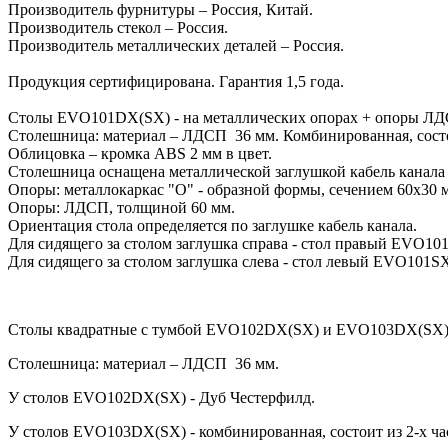
Производитель фурнитуры – Россия, Китай.
Производитель стекол – Россия.
Производитель металлических деталей – Россия.
Продукция сертифицирована. Гарантия 1,5 года.
Столы EVO101DX(SX) - на металлических опорах + опоры ЛД
Столешница: материал – ЛДСП 36 мм. Комбинированная, состои
Облицовка – кромка ABS 2 мм в цвет.
Столешница оснащена металлической заглушкой кабель канала
Опоры: металлокаркас "O" - образной формы, сечением 60х30 м
Опоры: ЛДСП, толщиной 60 мм.
Ориентация стола определяется по заглушке кабель канала.
Для сидящего за столом заглушка справа - стол правый EVO10
Для сидящего за столом заглушка слева - стол левый EVO101S
Столы квадратные с тумбой EVO102DX(SX) и EVO103DX(SX) -
Столешница: материал – ЛДСП 36 мм.
У столов EVO102DX(SX) - Дуб Честерфилд.
У столов EVO103DX(SX) - комбинированная, состоит из 2-х ча