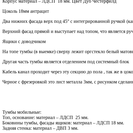
Корпус материал – ЛДСП 18 мм. Цвет Дуб Честерфилд
Цоколь 18мм антрацит
Два нижних фасада верх под 45° с интегрированной ручкой (ка
Верхний фасад прямой и выступает над топом, что является ру
Ящики с доводчиком
На топе тумбы (в выемке) сверху лежит оргстекло белый мато
Другая часть тумбы является отделением под системный блок
Кабель канал проходит через эту секцию до пола , так же в цо
Черное с фрезеровкой это лист металла 3мм, с рисунком сделан
Тумбы мобильные:
Топ, основание: материал – ЛДСП 25 мм.
Боковины тумбы, фасады ящиков: материал – ЛДСП 18 мм.
Задняя стенка: материал – ДВП 3 мм.