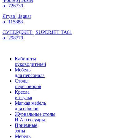
Фостер | Foster
от 726739
Ягуар | Jaguar
от 115888
СУПЕРДЖЕТ | SUPERJET TA81
от 298779
Кабинеты
руководителей
Мебель
для персонала
Столы
переговоров
Кресла
и стулья
Мягкая мебель
для офисов
Журнальные столы
И Аксессуары
Приемные
зоны
Мебель