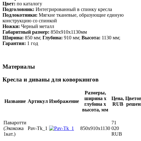
Цвет:
по каталогу
Подголовник:
Интегрированный в спинку кресла
Подлокотники:
Мягкие тканевые, образующие единую
конструкцию со спинкой
Ножки:
Черный металл
Габаритный размер:
850x910x1130мм
Ширина:
850 мм;
Глубина:
910 мм;
Высота:
1130 мм;
Гарантия:
1 год
Материалы
Кресла и диваны для коворкингов
Размеры,
ширина х
Цена,
Цвето
Название
Артикул
Изображение
глубина х
RUB
решен
высота, мм
Паваротти
71
(Экокожа
Pav-Tk_1
850x910x1130
020
1кат.)
RUB